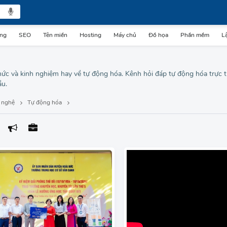
ing
SEO
Tên miền
Hosting
Máy chủ
Đồ họa
Phần mềm
Lậ
thức và kinh nghiệm hay về tự động hóa. Kênh hỏi đáp tự động hóa trực t
ầu.
 nghệ
Tự động hóa