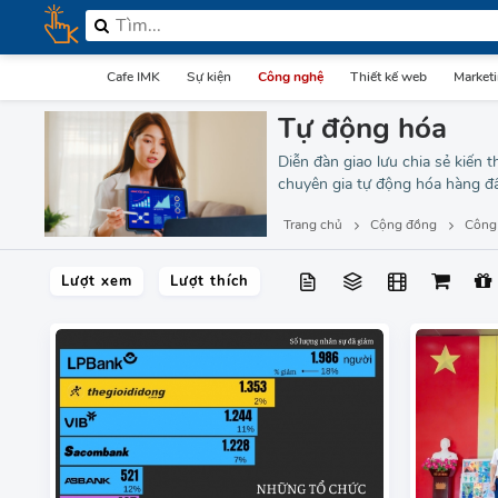
Cafe IMK
Sự kiện
Công nghệ
Thiết kế web
Market
Tự động hóa
Diễn đàn giao lưu chia sẻ kiến 
chuyên gia tự động hóa hàng đ
Trang chủ
Cộng đồng
Công
Lượt xem
Lượt thích