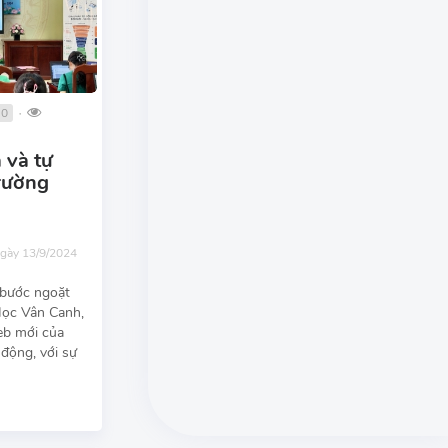
0
●
 và tự
rường
ngày 13/9/2024
 bước ngoặt
Học Vân Canh,
eb mới của
 động, với sự