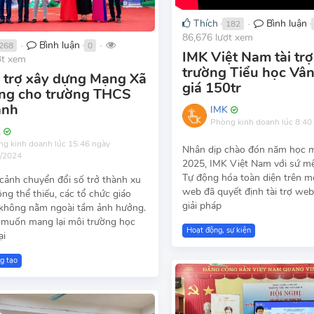
Thích
Bình luận
182
●
86,676 lượt xem
Bình luận
268
0
●
●
IMK Việt Nam tài tr
ợt xem
trường Tiểu học Vân
i trợ xây dựng Mạng Xã
giá 150tr
êng cho trường THCS
anh
IMK
Phòng kinh doanh
lúc 8:40
K
ng kinh doanh
lúc 15:46 ngày
Nhân dịp chào đón năm học 
0/2024
2025, IMK Việt Nam với sứ m
Tự động hóa toàn diện trên m
 cảnh chuyển đổi số trở thành xu
web đã quyết định tài trợ web
ng thể thiếu, các tổ chức giáo
giải pháp
không nằm ngoài tầm ảnh hưởng.
muốn mang lại môi trường học
Hoạt động, sự kiện
ại
g tạo