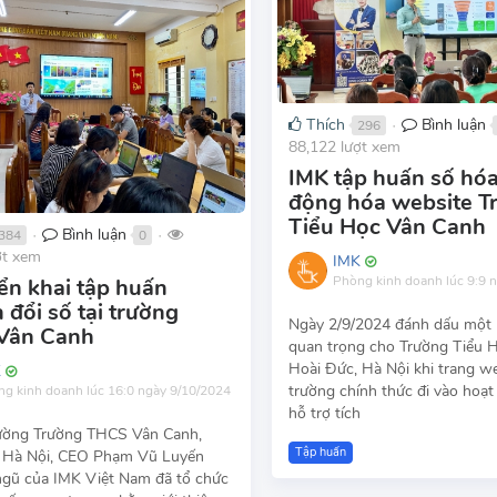
Thích
Bình luận
296
●
88,122 lượt xem
IMK tập huấn số hóa
động hóa website T
Tiểu Học Vân Canh
Bình luận
384
0
●
●
ợt xem
IMK
Phòng kinh doanh
lúc 9:9 
iển khai tập huấn
 đổi số tại trường
Ngày 2/9/2024 đánh dấu một
Vân Canh
quan trọng cho Trường Tiểu 
Hoài Đức, Hà Nội khi trang w
K
trường chính thức đi vào hoạt
ng kinh doanh
lúc 16:0 ngày 9/10/2024
hỗ trợ tích
rường Trường THCS Vân Canh,
Tập huấn
 Hà Nội, CEO Phạm Vũ Luyến
ngũ của IMK Việt Nam đã tổ chức