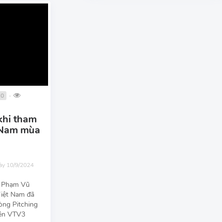
0
●
khi tham
 Nam mùa
gày 10/9/2024
à Phạm Vũ
Việt Nam đã
vòng Pitching
rên VTV3