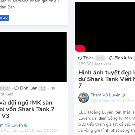
huấn quan trọng nhằm giới thiệu
dẫn Ban
g tạo
Thích
Bình luận
172
●
189,661 lượt xem
Hình ảnh tuyệt đẹp 
dự Shark Tank Việt
7
Bình luận
1,151
12
●
●
ượt xem
Phạm Vũ Luyến
CEO & Founder
lúc 17:4 n
và đội ngũ IMK sẵn
ọi vốn Shark Tank 7
CEO Hoàng Luyến, tên thật l
TV3
Luyến, đại diện Công ty IMK 
trực tiếp tham gia tất cả các 
m Vũ Luyến
và vòng ghi hình phát sóng t
 & Founder
lúc 16:25 ngày 2/9/2024