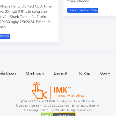
trong chương
Khách Hàng, Đối tác! CEO. Phạm
Shark Tank Việt Nam
và đội ngũ IMK sẵn sàng cho
ọi vốn Shark Tank mùa 7 trên
20h30 ngày 2/9/2024. Để chuẩn
kiện
sự kiện
iều khoản
Chính sách
Bảo mật
Hỏi đáp
Góp ý
Số 422 N7 khu TT K86, Phường Yên Hòa, TP Hà Nội
0393.77.99.86 * Tel: 024.6292.6459 - Email: hotro@imk.vn
© Copyright 2011 - 2026 IMK. All rights reserved.