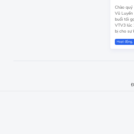
Chào quý 
Vũ Luyến 
buổi tối g
VTV3 lúc 
bị cho sự 
Hoạt động, 
Đ