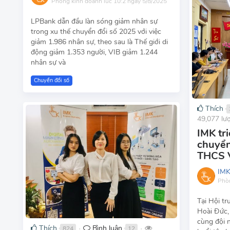
Phòng kinh doanh
lúc 10:2 ngày 5/8/2025
LPBank dẫn đầu làn sóng giảm nhân sự
trong xu thế chuyển đổi số 2025 với việc
giảm 1.986 nhân sự, theo sau là Thế giới di
động giảm 1.353 người, VIB giảm 1.244
nhân sự và
Chuyển đổi số
Thích
49,077 lư
IMK tr
chuyển
THCS 
IM
Phò
Tại Hội t
Hoài Đức,
cùng đội 
Thích
Bình luận
824
12
●
●