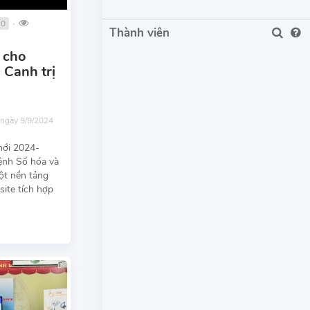
0
●
Thành viên
ợ cho
 Canh trị
 ngày 9/9/2024
mới 2024-
ệnh Số hóa và
ột nền tảng
site tích hợp