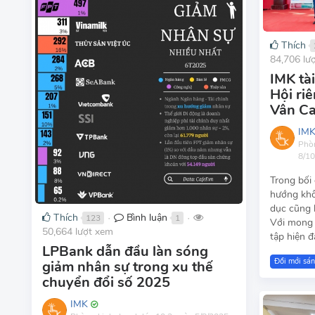
Thích
84,706 lư
IMK tà
Hội ri
Vân C
IM
Phò
8/1
Trong bối
hướng khô
dục cũng 
Thích
Bình luận
123
1
Với mong 
●
●
50,664 lượt xem
tập hiện đ
LPBank dẫn đầu làn sóng
Đổi mới sán
giảm nhân sự trong xu thế
chuyển đổi số 2025
IMK