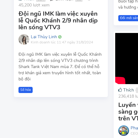
buổi tập 
45,200 lượt xem
và hướng 
Đội ngũ IMK làm việc xuyên
Đổi mới sán
lễ Quốc Khánh 2/9 nhân dịp
lên sóng VTV3
Lại Thùy Linh
Kinh doanh
lúc 11:47 ngày 31/8/2024
Đội ngũ IMK làm việc xuyên lễ Quốc Khánh
2/9 nhân dịp lên sóng VTV3 chương trình
Shark Tank Việt Nam mùa 7. Để có thể hỗ
trợ khán giả xem truyền hình tốt nhất, toàn
bộ đội
Thích
Số hóa
236,418 l
Luyến 
sàng g
trên V
Phạ
CEO