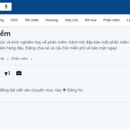
ing
SEO
Tên miền
Hosting
Máy chủ
Đồ họa
Phần mềm
Lậ
mềm
 thức và kinh nghiệm hay về phần mềm. Kênh hỏi đáp bảo mật phần mềm t
ềm hàng đầu. Đăng chia sẻ và câu hỏi miễn phí về bảo mật ngay!
mật
Phần mềm
 đăng bài viết vào chuyên mục này.
Đăng tin