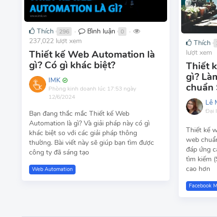
Thích
Bình luận
296
0
●
●
237,022 lượt xem
Thích
lượt xem
Thiết kế Web Automation là
gì? Có gì khác biệt?
Thiết 
gì? Là
IMK
chuẩn
Phòng kinh doanh
lúc 17:53 ngày
12/6/2024
Lê 
Đại 
Bạn đang thắc mắc Thiết kế Web
Automation là gì? Và giải pháp này có gì
Thiết kế 
khác biệt so với các giải pháp thông
web chuẩn
thường. Bài viết này sẽ giúp bạn tìm được
đáp ứng cá
công ty đã sáng tạo
tìm kiếm 
cao hơn
Web Automation
Facebook M