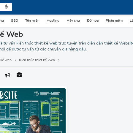
ing
SEO
Tên miền
Hosting
Máy chủ
Đồ họa
Phần mềm
Lậ
 kế Web
và tư vấn kiến thức thiết kế web trực tuyến trên diễn đàn thiết kế Websi
hỏi để được tư vấn từ các chuyên gia hàng đầu.
 kế web
Kiến thức thiết kế Web