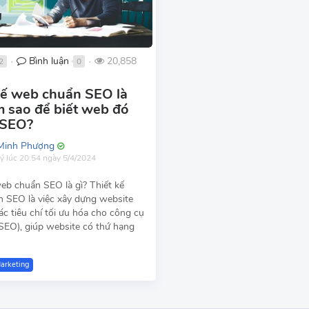
Bình luận
20,858
2
0
●
●
kế web chuẩn SEO là
m sao để biết web đó
 SEO?
Minh Phượng
lý
lúc 20:54 ngày 5/4/2024
web chuẩn SEO là gì? Thiết kế
 SEO là việc xây dựng website
c tiêu chí tối ưu hóa cho công cụ
(SEO), giúp website có thứ hạng
arketing