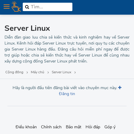
Phần mềm
Lập trình
Server Linux
Bảo mật
Diễn đàn giao luu chia sẻ kiến thức và kinh nghiệm hay về Server
Linux. Kênh hỏi đáp Server Linux trực tuyến, nơi quy tụ các chuyên
Thương hiệu
gia Server Linux hàng đầu. Đăng câu hỏi miễn phí ngay để được
trợ giúp hoặc chia sẻ kiến thức hay về Server Linux để cùng nhau
MMO
xây dựng cộng đồng Server Linux phát triển.
Tuyển dụng
Cộng đồng
Máy chủ
Server Linux
Hãy là người đầu tiên đăng bài viết vào chuyên mục này.
Đăng tin
Điều khoản
Chính sách
Bảo mật
Hỏi đáp
Góp ý