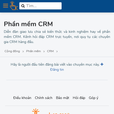
Điện thoại
Lập trình
Phần mềm CRM
Bảo mật
Diễn đàn giao lưu chia sẻ kiến thức và kinh nghiệm hay về phần
mềm CRM. Kênh hỏi đáp CRM trực tuyến, nơi quy tụ các chuyên
Thương hiệu
gia CRM hàng đầu.
MMO
Cộng đồng
Phần mềm
CRM
Tuyển dụng
Hãy là người đầu tiên đăng bài viết vào chuyên mục này.
Đăng tin
Điều khoản
Chính sách
Bảo mật
Hỏi đáp
Góp ý