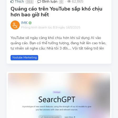
Thích
Bình luận
62,865
311
0
●
●
Quảng cáo trên YouTube sắp khó chịu
hơn bao giờ hết
IMK
Phòng kinh doanh
lúc 8:9 ngày 16/5/2025
YouTube sẽ ngày càng khó chịu hơn khi sử dụng AI vào
quảng cáo. Bạn có thể tưởng tượng, đang hát lên cao trào,
tự nhiên sẽ nghe câu: Nhà tôi 3 đời…. Vội tắt tiếng trở lên
Youtube Marketing