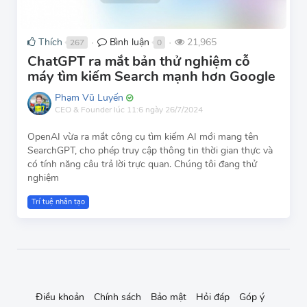
Thích
Bình luận
21,965
267
0
●
●
ChatGPT ra mắt bản thử nghiệm cỗ
máy tìm kiếm Search mạnh hơn Google
Phạm Vũ Luyến
CEO & Founder
lúc 11:6 ngày 26/7/2024
OpenAI vừa ra mắt công cụ tìm kiếm AI mới mang tên
SearchGPT, cho phép truy cập thông tin thời gian thực và
có tính năng câu trả lời trực quan. Chúng tôi đang thử
nghiệm
Trí tuệ nhân tạo
Điều khoản
Chính sách
Bảo mật
Hỏi đáp
Góp ý