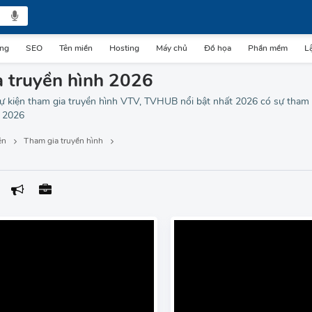
ing
SEO
Tên miền
Hosting
Máy chủ
Đồ họa
Phần mềm
Lậ
a truyền hình 2026
ự kiện tham gia truyền hình VTV, TVHUB nổi bật nhất 2026 có sự tham 
m 2026
ện
Tham gia truyền hình