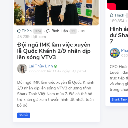
Thích
189,854 l
Hình ả
Thích
Bình luận
824
12
●
●
dự Sha
45,239 lượt xem
7
Đội ngũ IMK làm việc xuyên
lễ Quốc Khánh 2/9 nhân dịp
Phạ
CEO
lên sóng VTV3
Lại Thùy Linh
CEO Hoàng
Kinh doanh
lúc 11:47 ngày 31/8/2024
Luyến, đạ
trực tiếp 
Đội ngũ IMK làm việc xuyên lễ Quốc Khánh
và vòng g
2/9 nhân dịp lên sóng VTV3 chương trình
trong chư
Shark Tank Việt Nam mùa 7. Để có thể hỗ
trợ khán giả xem truyền hình tốt nhất, toàn
Shark Tank
bộ đội
Số hóa