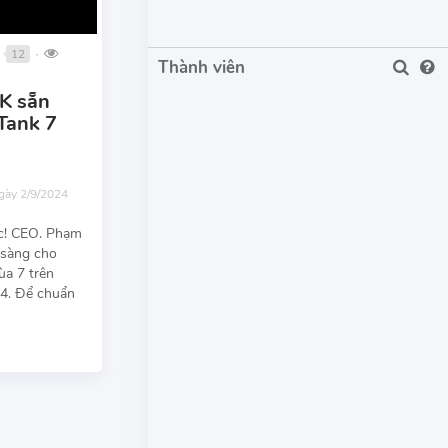
n
12
●
Thành viên
MK sẵn
Tank 7
ngày 2/9/2024
c! CEO. Phạm
 sàng cho
ùa 7 trên
4. Để chuẩn