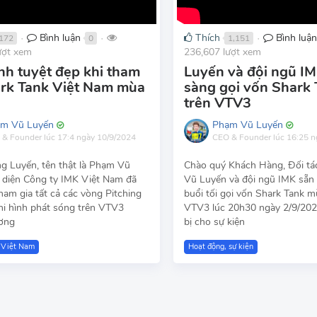
Bình luận
Thích
Bình luậ
172
0
1,151
●
●
●
ượt xem
236,607 lượt xem
nh tuyệt đẹp khi tham
Luyến và đội ngũ I
rk Tank Việt Nam mùa
sàng gọi vốn Shark 
trên VTV3
m Vũ Luyến
Phạm Vũ Luyến
 & Founder
lúc 17:4 ngày 10/9/2024
CEO & Founder
lúc 16:25 
 Luyến, tên thật là Phạm Vũ
Chào quý Khách Hàng, Đối tá
i diện Công ty IMK Việt Nam đã
Vũ Luyến và đội ngũ IMK sẵn
tham gia tất cả các vòng Pitching
buổi tối gọi vốn Shark Tank m
hi hình phát sóng trên VTV3
VTV3 lúc 20h30 ngày 2/9/202
ơng
bị cho sự kiện
 Việt Nam
Hoạt động, sự kiện