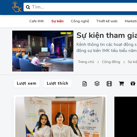
Cafe IMK
Sự kiện
Công nghệ
Thiết kế web
Market
Sự kiện tham gi
Kênh thông tin các hoạt động s
động sự kiện IMK tiêu biểu nă
Trang chủ
Cộng đồng
Sự ki
Lượt xem
Lượt thích