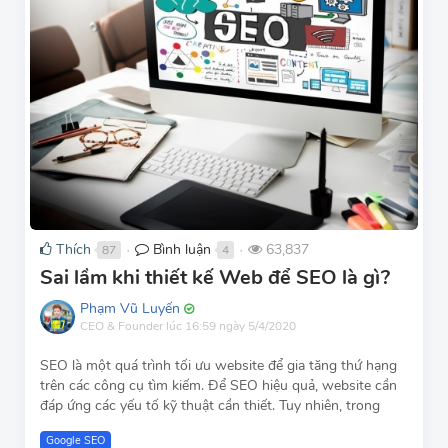
Thích
Bình luận
63,837
87
4
●
●
Sai lầm khi thiết kế Web để SEO là gì?
Phạm Vũ Luyến
CEO & Founder
lúc 16:59 ngày 5/4/2020
SEO là một quá trình tối ưu website để gia tăng thứ hạng
trên các công cụ tìm kiếm. Để SEO hiệu quả, website cần
đáp ứng các yếu tố kỹ thuật cần thiết. Tuy nhiên, trong
Google SEO