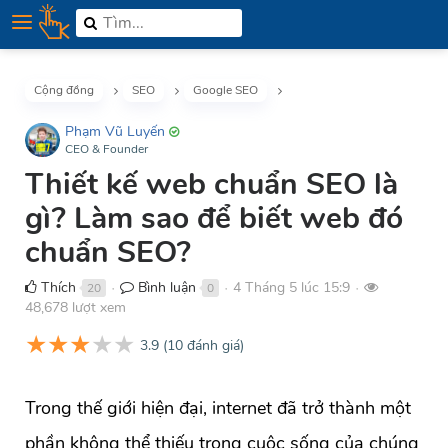
Cộng đồng
SEO
Google SEO
Phạm Vũ Luyến
CEO & Founder
Thiết kế web chuẩn SEO là
gì? Làm sao để biết web đó
chuẩn SEO?
Thích
Bình luận
4 Tháng 5 lúc 15:9
20
0
●
●
●
48,678 lượt xem
★
★
★
★
★
3.9
(
10
đánh giá)
Trong thế giới hiện đại, internet đã trở thành một
phần không thể thiếu trong cuộc sống của chúng