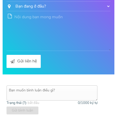
Gửi liên hệ
Trạng thái (
?
):
bắt đầu
0
/1000 ký tự
Gửi bình luận