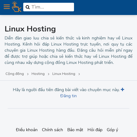
Thủ thuật Hosting
Phần mềm Hosting
Máy chủ
Linux Hosting
Diễn đàn giao luu chia sẻ kiến thức và kinh nghiệm hay về Linux
Đồ họa
Hosting. Kênh hỏi đáp Linux Hosting trực tuyến, nơi quy tụ các
chuyên gia Linux Hosting hàng đầu. Đăng câu hỏi miễn phí ngay
Phần mềm
để được trợ giúp hoặc chia sẻ kiến thức hay về Linux Hosting để
cùng nhau xây dựng cộng đồng Linux Hosting phát triển.
Lập trình
Cộng đồng
Hosting
Linux Hosting
Bảo mật
Hãy là người đầu tiên đăng bài viết vào chuyên mục này.
Đăng tin
Thương hiệu
MMO
Tuyển dụng
Điều khoản
Chính sách
Bảo mật
Hỏi đáp
Góp ý