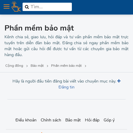
Hosting
Máy chủ
Tên miền
Phần mềm bảo mật
Website
Kênh chia sẻ, giao lưu, hỏi đáp và tư vấn phần mềm bảo mật trực
Điện thoại
tuyến trên diễn đàn bảo mật. Đăng chia sẻ ngay phần mềm bảo
mật hoặc gửi câu hỏi để được tư vấn từ các chuyên gia bảo mật
Kiến thức bảo mật
hàng đầu.
Thủ thuật bảo mật
Cộng đồng
Bảo mật
Phần mềm bảo mật
Phần mềm bảo mật
Hãy là người đầu tiên đăng bài viết vào chuyên mục này.
Thương hiệu
Đăng tin
MMO
Tuyển dụng
Điều khoản
Chính sách
Bảo mật
Hỏi đáp
Góp ý