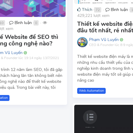
Thích
Bình luận
72
●
429,221 lượt xem
Thiết kế website đi
Bình luận
10
0
●
●
ượt xem
đâu tốt nhất, rẻ nhấ
kế Website để SEO thì
Phạm Vũ Luyến
ng công nghệ nào?
CEO & Founder
lúc 8:9 ngà
m Vũ Luyến
Thiết kế website điện máy là 
 & Founder
lúc 19:14 ngày 13/7/2021
những nhu cầu thiết yếu của 
nghiệp kinh doanh trong lĩnh 
 trình 12 năm làm SEO, tôi đã gặp
website điện máy tốt sẽ giúp
khách hàng lăn tăn không biết nên
nâng cao
ông nghệ nào để thiết kế website
ệu quả. Trong bài viết này, tôi
Web Automation
ation