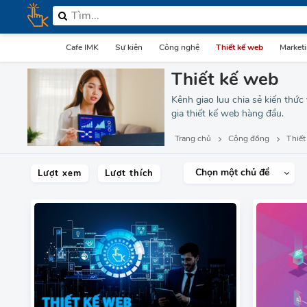
Cafe IMK
Sự kiện
Công nghệ
Thiết kế web
Market
Thiết kế web
Kênh giao luu chia sẻ kiến thức
gia thiết kế web hàng đầu.
Trang chủ
Cộng đồng
Thiết
Chọn một chủ đề
Lượt xem
Lượt thích