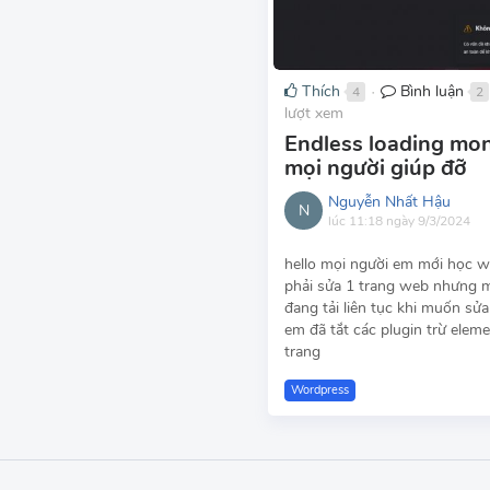
Thích
Bình luận
4
2
●
lượt xem
Endless loading mo
mọi người giúp đỡ
Nguyễn Nhất Hậu
N
lúc 11:18 ngày 9/3/2024
hello mọi người em mới học w
phải sửa 1 trang web nhưng m
đang tải liên tục khi muốn sử
em đã tắt các plugin trừ elemen
trang
Wordpress