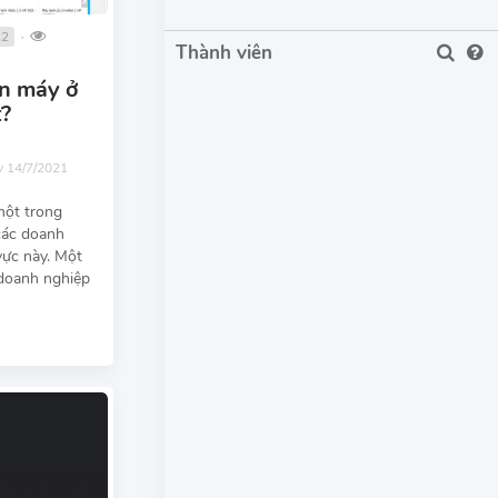
12
●
Thành viên
ện máy ở
t?
y 14/7/2021
một trong
các doanh
vực này. Một
 doanh nghiệp