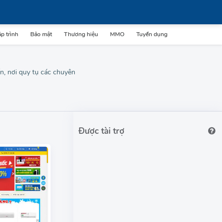
p trình
Bảo mật
Thương hiệu
MMO
Tuyển dụng
ến, nơi quy tụ các chuyên
Được tài trợ