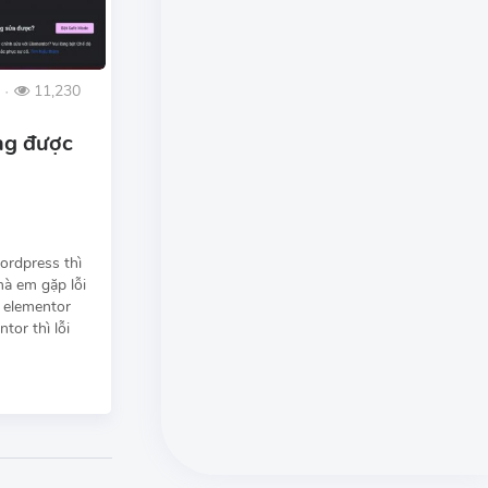
11,230
●
ng được
ordpress thì
à em gặp lỗi
a elementor
tor thì lỗi