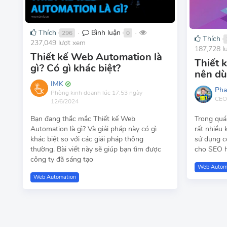
Thích
Bình luận
296
0
●
●
Thích
237,049 lượt xem
187,728 l
Thiết kế Web Automation là
Thiết 
gì? Có gì khác biệt?
nên dù
IMK
Phạ
Phòng kinh doanh
lúc 17:53 ngày
CEO
12/6/2024
Trong quá
Bạn đang thắc mắc Thiết kế Web
rất nhiều 
Automation là gì? Và giải pháp này có gì
sử dụng c
khác biệt so với các giải pháp thông
cho SEO hi
thường. Bài viết này sẽ giúp bạn tìm được
công ty đã sáng tạo
Web Autom
Web Automation