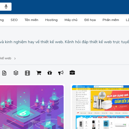
ing
SEO
Tên miền
Hosting
Máy chủ
Đồ họa
Phần mềm
Lậ
 và kinh nghiệm hay về thiết kế web. Kênh hỏi đáp thiết kế web trực tuy
 kế web