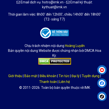
Email dịch vụ: hotro@imk.vn -
Email kỹ thuật:
kythuat@imk.vn
Thời gian làm việc: 8h00' đến 12h00', chiều 14h00' đến 18h00'
(T2- sáng T7)
Chịu trách nhiệm nội dung
Hoàng Luyến
Bản quyền nội dung Website được chứng nhận bởi DMCA Hoa
Kỳ:
Giới thiệu
|
Bảo mật
|
Điều khoản
|
Tin tức
|
Đại lý
|
Tuyển dụng
|
Thanh toán
|
Liên hệ
© 2011-2026. Toàn bộ bản quyền thuộc về IMK