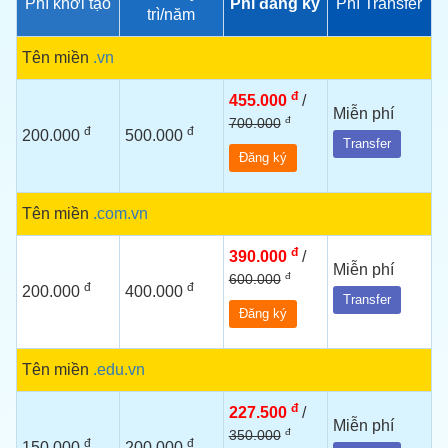
Phí khởi tạo
Phí đăng ký
Phí Transfer
trì/năm
Tên miền
.vn
đ
455.000
/
Miễn phí
đ
700.000
đ
đ
200.000
500.000
Transfer
Đăng ký
Tên miền
.com.vn
đ
390.000
/
Miễn phí
đ
600.000
đ
đ
200.000
400.000
Transfer
Đăng ký
Tên miền
.edu.vn
đ
227.500
/
Miễn phí
đ
350.000
đ
đ
150.000
200.000