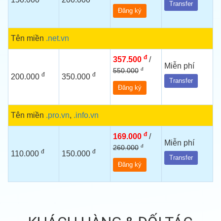
Transfer
Đăng ký
Tên miền
.net.vn
đ
357.500
/
Miễn phí
đ
550.000
đ
đ
200.000
350.000
Transfer
Đăng ký
Tên miền
.pro.vn
,
.info.vn
đ
169.000
/
Miễn phí
đ
260.000
đ
đ
110.000
150.000
Transfer
Đăng ký