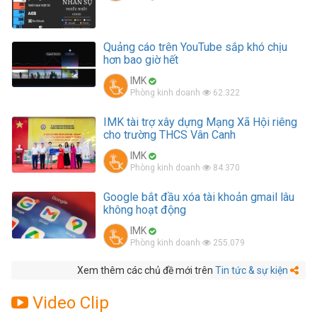
Server
Quảng cáo trên YouTube sắp khó chịu
Thêm
hơn bao giờ hết
IMK
Phòng kinh doanh
62.322
IMK tài trợ xây dựng Mạng Xã Hội riêng
cho trường THCS Vân Canh
IMK
Phòng kinh doanh
84.370
Google bắt đầu xóa tài khoản gmail lâu
không hoạt động
IMK
Phòng kinh doanh
255.079
Xem thêm các chủ đề mới trên
Tin tức & sự kiện
Video Clip