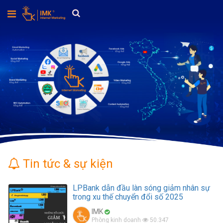
Trang
chủ
Thiết
kế
web
Marketing
Tên
Tin tức & sự kiện
miền
LPBank dẫn đầu làn sóng giảm nhân sự
Hosting
trong xu thế chuyển đổi số 2025
IMK
Phòng kinh doanh
50.347