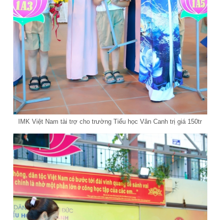
IMK Việt Nam tài trợ cho trường Tiểu học Vân Canh trị giá 150tr