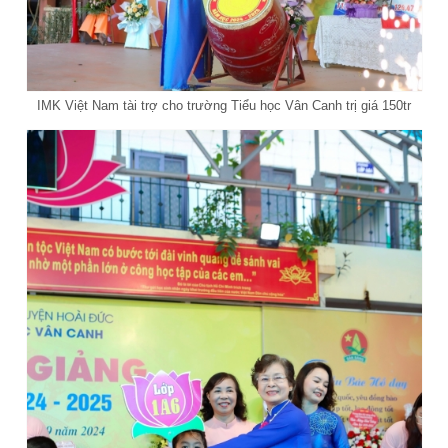
IMK Việt Nam tài trợ cho trường Tiểu học Vân Canh trị giá 150tr