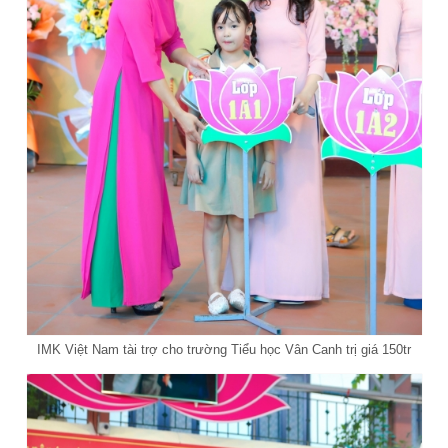
IMK Việt Nam tài trợ cho trường Tiểu học Vân Canh trị giá 150tr