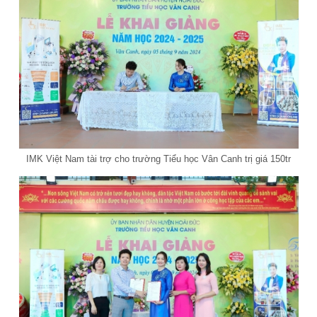
IMK Việt Nam tài trợ cho trường Tiểu học Vân Canh trị giá 150tr