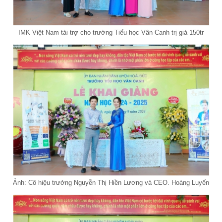
IMK Việt Nam tài trợ cho trường Tiểu học Vân Canh trị giá 150tr
Ảnh: Cô hiệu trưởng Nguyễn Thị Hiền Lương và CEO. Hoàng Luyến