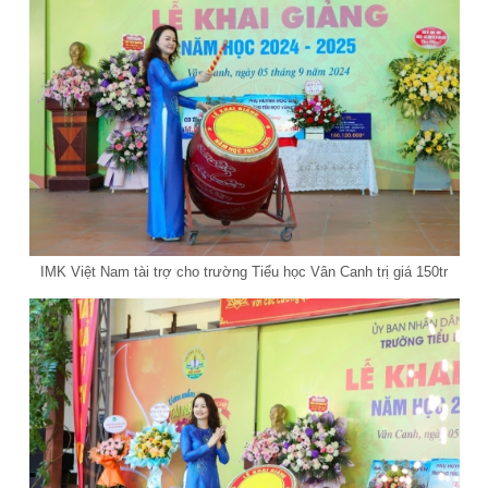
IMK Việt Nam tài trợ cho trường Tiểu học Vân Canh trị giá 150tr