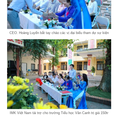
CEO. Hoàng Luyến bắt tay chào các vị đại biểu tham dự sự kiện
IMK Việt Nam tài trợ cho trường Tiểu học Vân Canh trị giá 150tr