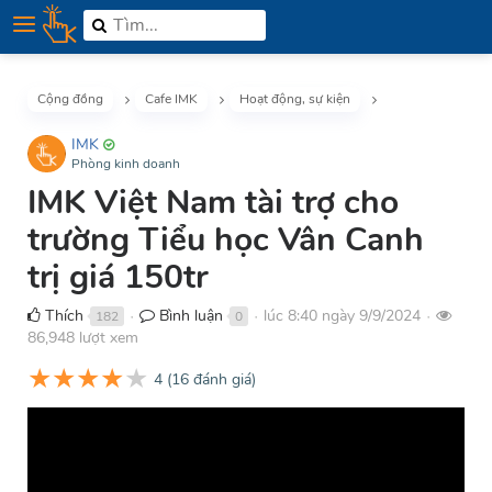
Cộng đồng
Cafe IMK
Hoạt động, sự kiện
IMK
Phòng kinh doanh
IMK Việt Nam tài trợ cho
trường Tiểu học Vân Canh
trị giá 150tr
Thích
Bình luận
lúc 8:40 ngày 9/9/2024
182
0
●
●
●
86,948 lượt xem
★
★
★
★
★
4
(
16
đánh giá)