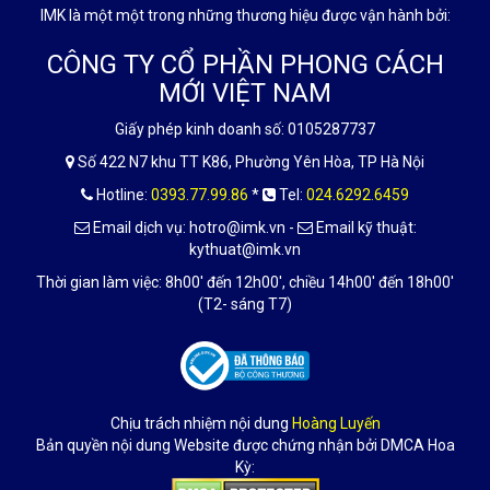
IMK là một một trong những thương hiệu được vận hành bởi:
CÔNG TY CỔ PHẦN PHONG CÁCH
MỚI VIỆT NAM
Giấy phép kinh doanh số: 0105287737
Số 422 N7 khu TT K86, Phường Yên Hòa, TP Hà Nội
Hotline:
0393.77.99.86
*
Tel:
024.6292.6459
Email dịch vụ: hotro@imk.vn -
Email kỹ thuật:
kythuat@imk.vn
Thời gian làm việc: 8h00' đến 12h00', chiều 14h00' đến 18h00'
(T2- sáng T7)
Chịu trách nhiệm nội dung
Hoàng Luyến
Bản quyền nội dung Website được chứng nhận bởi DMCA Hoa
Kỳ: