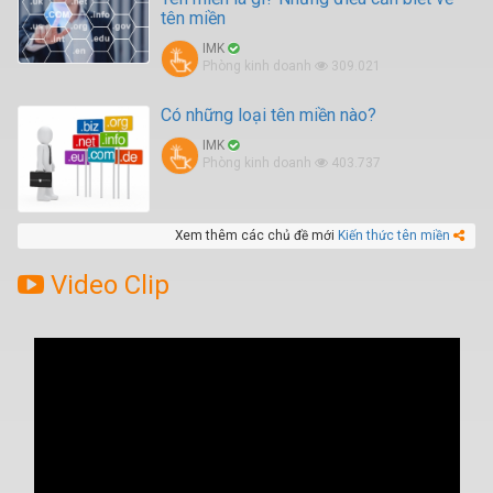
tên miền
IMK
Phòng kinh doanh
309.021
Có những loại tên miền nào?
IMK
Phòng kinh doanh
403.737
Xem thêm các chủ đề mới
Kiến thức tên miền
Video Clip