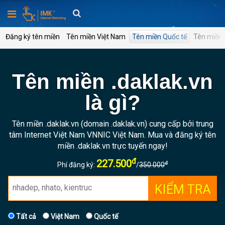
Trang
Đăng ký tên miền
Tên miền Việt Nam
Tên miền Quốc tế
Tên miền 
chủ
Thiết
Tên miền .daklak.vn
kế
web
là gì?
Marketing
Tên miền .daklak.vn (domain .daklak.vn) cung cấp bởi trung
tâm Internet Việt Nam VNNIC Việt Nam. Mua và đăng ký tên
miền .daklak.vn trực tuyến ngay!
Tên
đ
227.500
miền
đ
Phí đăng ký:
/
350.000
KIỂM TRA
Hosting
Tất cả
Việt Nam
Quốc tế