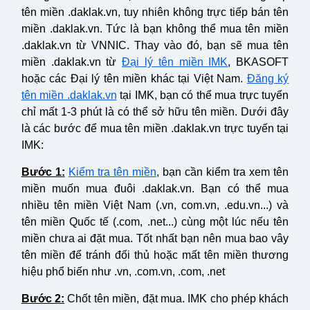
tên miền .daklak.vn, tuy nhiên không trực tiếp bán tên
miền .daklak.vn. Tức là bạn không thể mua tên miền
.daklak.vn từ VNNIC. Thay vào đó, bạn sẽ mua tên
miền .daklak.vn từ
Đại lý tên miền IMK
, BKASOFT
hoặc các Đại lý tên miền khác tại Việt Nam.
Đăng ký
tên miền .daklak.vn
tại IMK, bạn có thể mua trực tuyến
chỉ mất 1-3 phút là có thể sở hữu tên miền. Dưới đây
là các bước để mua tên miền .daklak.vn trực tuyến tại
IMK:
Bước 1:
Kiểm tra tên miền
, bạn cần kiểm tra xem tên
miền muốn mua đuôi .daklak.vn. Bạn có thể mua
nhiều tên miền Việt Nam (.vn, com.vn, .edu.vn...) và
tên miền Quốc tế (.com, .net...) cùng một lúc nếu tên
miền chưa ai đặt mua. Tốt nhất bạn nên mua bao vây
tên miền để tránh đối thủ hoặc mất tên miền thương
hiệu phổ biến như .vn, .com.vn, .com, .net
Bước 2:
Chốt tên miền, đặt mua. IMK cho phép khách