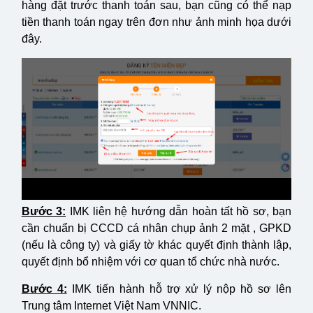
hàng đặt trước thanh toán sau, bạn cũng có thể nạp
tiền thanh toán ngay trên đơn như ảnh minh họa dưới
đây.
Ảnh minh họa: Cách mua tên miền .daklak.vn trực tuyến trên IMK
Bước 3:
IMK liên hệ hướng dẫn hoàn tất hồ sơ, bạn
cần chuẩn bị CCCD cá nhân chụp ảnh 2 mặt , GPKD
(nếu là công ty) và giấy tờ khác quyết định thành lập,
quyết định bổ nhiệm với cơ quan tổ chức nhà nước.
Bước 4:
IMK tiến hành hỗ trợ xử lý nộp hồ sơ lên
Trung tâm Internet Việt Nam VNNIC.