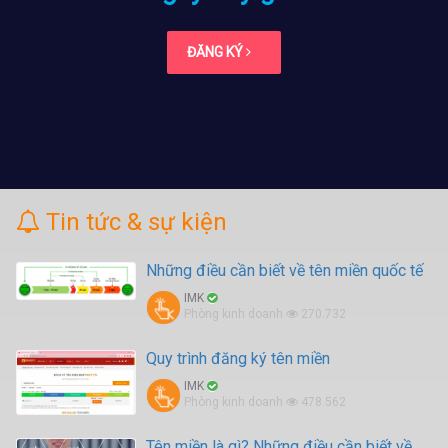
ĐĂNG KÝ
Tin tức & sự kiện
Những điều cần biết về tên miền quốc tế
IMK
Phòng kinh doanh
270.732
Quy trình đăng ký tên miền
IMK
Phòng kinh doanh
478.562
Tên miền là gì? Những điều cần biết về