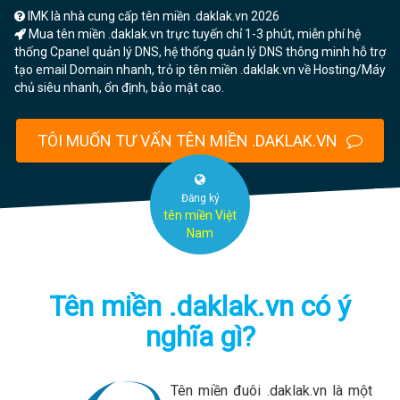
Server
IMK là nhà cung cấp tên miền .daklak.vn 2026
Mua tên miền .daklak.vn trực tuyến chỉ 1-3 phút, miễn phí hệ
thống Cpanel quản lý DNS, hệ thống quản lý DNS thông minh hỗ trợ
Thêm
tạo email Domain nhanh, trỏ ip tên miền .daklak.vn về Hosting/Máy
chủ siêu nhanh, ổn định, bảo mật cao.
Đăng ký
tên miền Việt
Nam
Tên miền .daklak.vn có ý
nghĩa gì?
Tên miền đuôi .daklak.vn là một