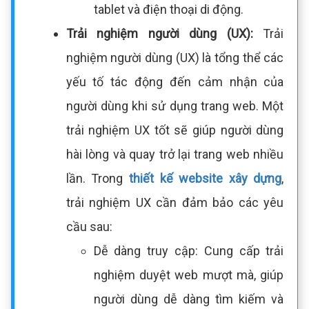
tablet và điện thoại di động.
Trải nghiệm người dùng (UX):
Trải
nghiệm người dùng (UX) là tổng thể các
yếu tố tác động đến cảm nhận của
người dùng khi sử dụng trang web. Một
13
1.357
893
trải nghiệm UX tốt sẽ giúp người dùng
Năm phát triển
Thiết kế web
Dịch vụ Marketing
hài lòng và quay trở lại trang web nhiều
lần. Trong
thiết kế website xây dựng
,
trải nghiệm UX cần đảm bảo các yêu
2.871
1.657
521
cầu sau:
Đăng ký tên miền
Mua Hosting
Mua máy chủ
Dễ dàng truy cập: Cung cấp trải
nghiệm duyệt web mượt mà, giúp
người dùng dễ dàng tìm kiếm và