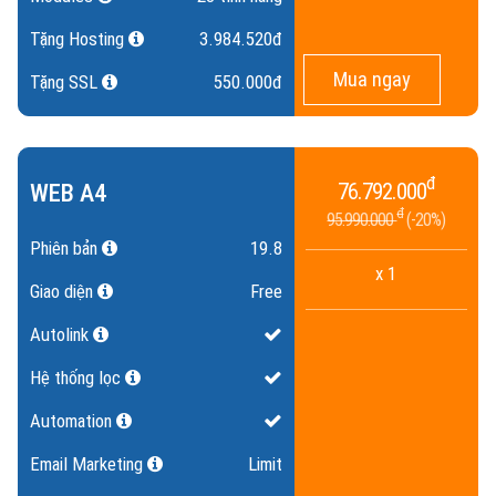
Tặng Hosting
3.984.520đ
Mua ngay
Tặng SSL
550.000đ
đ
WEB A4
76.792.000
đ
95.990.000
20%
Phiên bản
19.8
x 1
Giao diện
Free
Autolink
Hệ thống lọc
Automation
Email Marketing
Limit