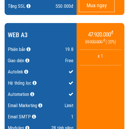
Mua ngay
Tặng SSL
550.000đ
đ
WEB A3
47.920.000
đ
59.900.000
20%
Phiên bản
19.8
x 1
Giao diện
Free
Autolink
Hệ thống lọc
Automation
Email Marketing
Limit
Email SMTP
1
Modules
28 tính năng