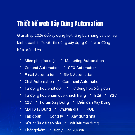
Server
Thiết kế web Xây Dựng Automation
Thêm
Giải pháp 2026 để xây dựng hệ thống bán hàng và dịch vụ
kinh doanh thiết kế - thi công xây dựng Online tự động
hóa toàn diện:
Miễn phí giao diện
Marketing Automation
Content Automation
SEO Automation
Email Automation
SMS Automation
Chat Automation
Comment Automation
Tự động hóa chốt đơn
Tự động hóa Xử lý đơn
Tự động hóa chăm sóc khách hàng
B2B
B2C
C2C
Forum Xây Dựng
Diễn đàn Xây Dựng
MXH Xây Dựng
Chuyên gia
KOL
Tập đoàn
Công ty
Xây dựng nhà
Sửa chữa cải tạo nhà
Vật liệu xây dựng
Chống thấm
Sơn / Dịch vụ Sơn