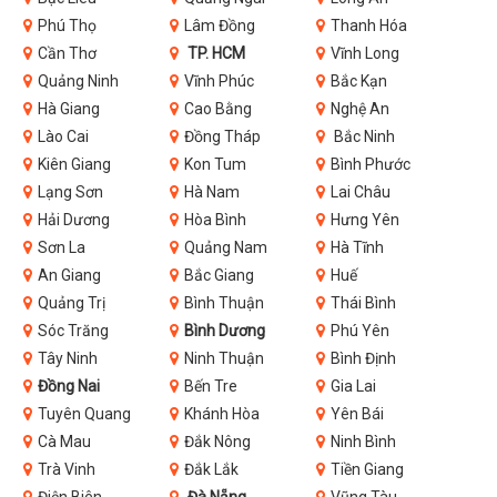
Phú Thọ
Lâm Đồng
Thanh Hóa
Cần Thơ
TP. HCM
Vĩnh Long
Quảng Ninh
Vĩnh Phúc
Bắc Kạn
Hà Giang
Cao Bằng
Nghệ An
Lào Cai
Đồng Tháp
Bắc Ninh
Kiên Giang
Kon Tum
Bình Phước
Lạng Sơn
Hà Nam
Lai Châu
Hải Dương
Hòa Bình
Hưng Yên
Sơn La
Quảng Nam
Hà Tĩnh
An Giang
Bắc Giang
Huế
Quảng Trị
Bình Thuận
Thái Bình
Sóc Trăng
Bình Dương
Phú Yên
Tây Ninh
Ninh Thuận
Bình Định
Đồng Nai
Bến Tre
Gia Lai
Tuyên Quang
Khánh Hòa
Yên Bái
Cà Mau
Đắk Nông
Ninh Bình
Trà Vinh
Đắk Lắk
Tiền Giang