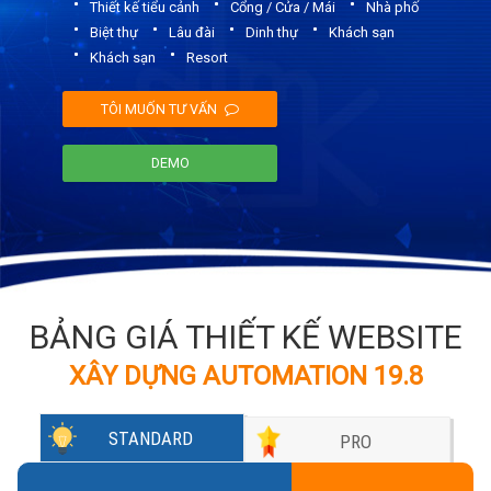
Thiết kế tiểu cảnh
Cổng / Cửa / Mái
Nhà phố
Biệt thự
Lâu đài
Dinh thự
Khách sạn
Khách sạn
Resort
BẢNG GIÁ THIẾT KẾ WEBSITE
XÂY DỰNG AUTOMATION 19.8
STANDARD
PRO